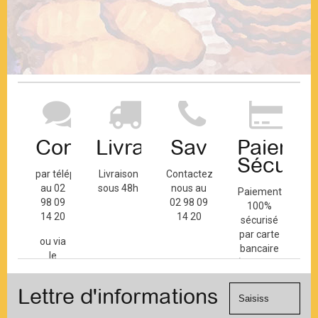
Contact
Livraison
Sav
Paiemen
Sécuris
par téléphone
Livraison
Contactez-
au 02
sous 48h
nous au
Paiement
98 09
02 98 09
100%
14 20
14 20
sécurisé
par carte
ou via
bancaire
le
(Mastercard,
formulaire
Visa, ...) et
de
Lettre d'informations
chèque.
contact