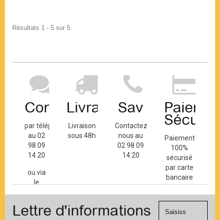
Résultats 1 - 5 sur 5.
Contact
Livraison
Sav
Paiemen
Sécuris
par téléphone
Livraison
Contactez-
au 02
sous 48h
nous au
Paiement
98 09
02 98 09
100%
14 20
14 20
sécurisé
par carte
ou via
bancaire
le
(Mastercard,
formulaire
Visa, ...) et
de
Lettre d'informations
chèque.
contact