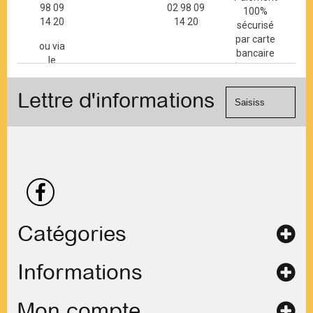
98 09
02 98 09
100%
14 20
14 20
sécurisé
par carte
ou via
bancaire
le
(Mastercard,
formulaire
Visa, ...) et
de
Lettre d'informations
chèque.
contact
Catégories
Informations
Mon compte