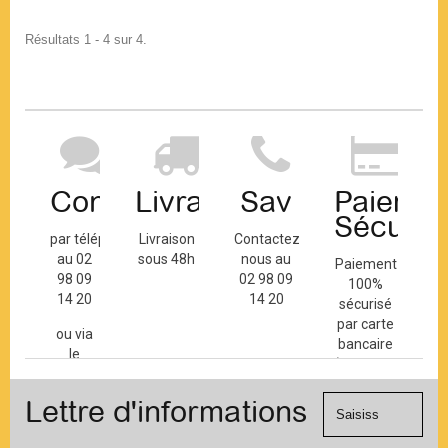
Résultats 1 - 4 sur 4.
Contact
Livraison
Sav
Paiemen
Sécuris
par téléphone
Livraison
Contactez-
au 02
sous 48h
nous au
Paiement
98 09
02 98 09
100%
14 20
14 20
sécurisé
par carte
ou via
bancaire
le
(Mastercard,
formulaire
Visa, ...) et
de
Lettre d'informations
chèque.
contact