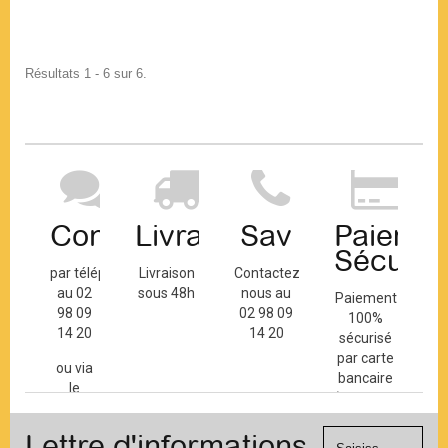
Résultats 1 - 6 sur 6.
Contact
Livraison
Sav
Paiemen
Sécuris
par téléphone
Livraison
Contactez-
au 02
sous 48h
nous au
Paiement
98 09
02 98 09
100%
14 20
14 20
sécurisé
par carte
ou via
bancaire
le
(Mastercard,
formulaire
Visa, ...) et
de
Lettre d'informations
chèque.