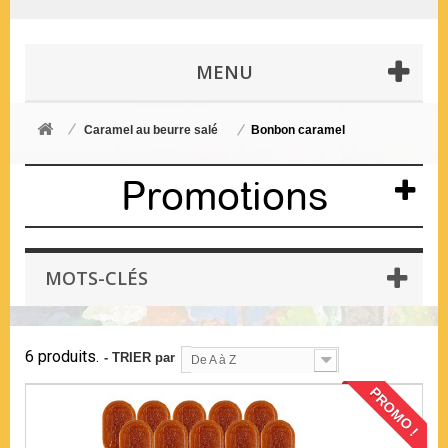
MENU
Caramel au beurre salé
Bonbon caramel
Promotions
MOTS-CLÉS
6 produits.
- TRIER par
De A à Z
PROMO !