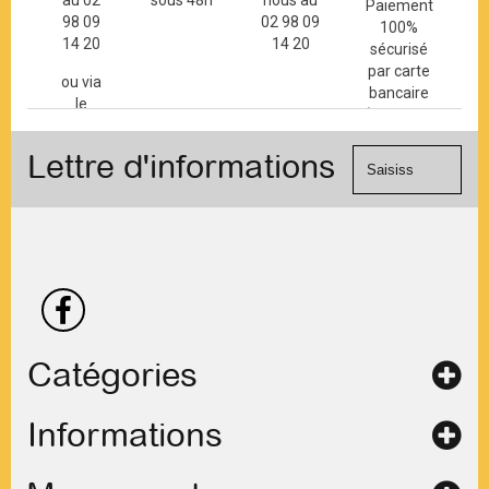
au 02
sous 48h
nous au
Paiement
98 09
02 98 09
100%
14 20
14 20
sécurisé
par carte
ou via
bancaire
le
(Mastercard,
formulaire
Visa, ...) et
de
Lettre d'informations
chèque.
contact
Catégories
Informations