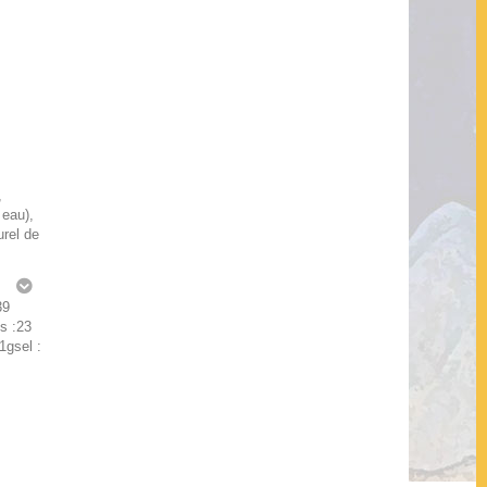
,
 eau),
urel de
g
39
s :23
1gsel :