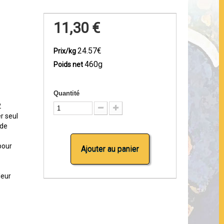
11,30 €
24.57€
Prix/kg
460g
Poids net
Quantité
2
r seul
nde
pour
Ajouter au panier
leur