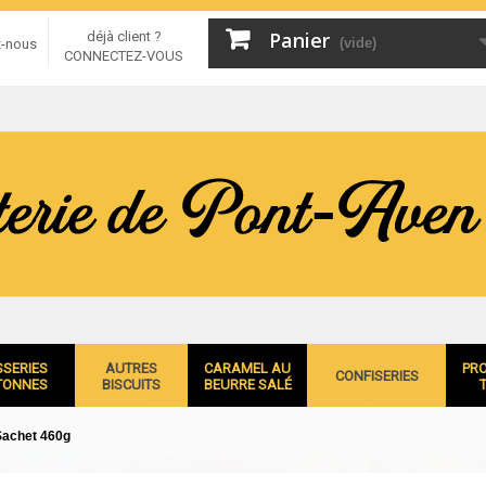
Panier
déjà client ?
(vide)
z-nous
CONNECTEZ-VOUS
SSERIES
AUTRES
CARAMEL AU
PR
CONFISERIES
TONNES
BISCUITS
BEURRE SALÉ
 Sachet 460g