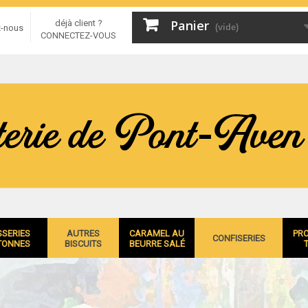
Panier
déjà client ?
(vide)
z-nous
CONNECTEZ-VOUS
SSERIES
AUTRES
CARAMEL AU
PR
CONFISERIES
TONNES
BISCUITS
BEURRE SALÉ