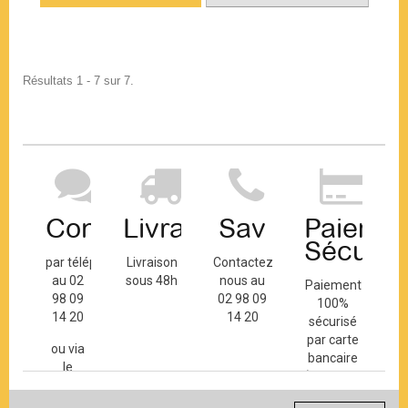
Résultats 1 - 7 sur 7.
Contact
Livraison
Sav
Paiemen
Sécuris
par téléphone
Livraison
Contactez-
au 02
sous 48h
nous au
Paiement
98 09
02 98 09
100%
14 20
14 20
sécurisé
par carte
ou via
bancaire
le
(Mastercard,
formulaire
Visa, ...) et
de