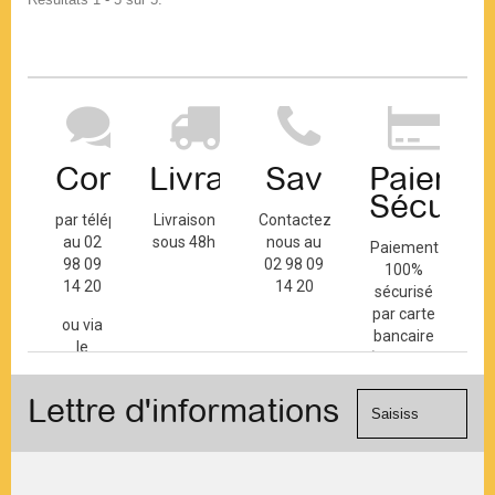
Contact
Livraison
Sav
Paiemen
Sécuris
par téléphone
Livraison
Contactez-
au 02
sous 48h
nous au
Paiement
98 09
02 98 09
100%
14 20
14 20
sécurisé
par carte
ou via
bancaire
le
(Mastercard,
formulaire
Visa, ...) et
de
Lettre d'informations
chèque.
contact