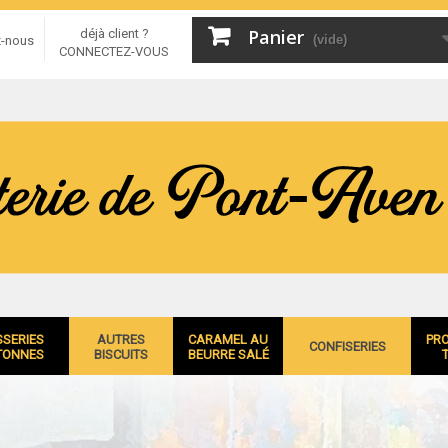
Panier
déjà client ?
(vide)
z-nous
CONNECTEZ-VOUS
SSERIES
AUTRES
CARAMEL AU
PR
CONFISERIES
TONNES
BISCUITS
BEURRE SALÉ