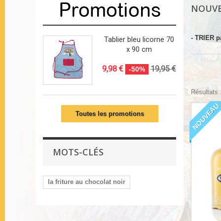
Promotions
NOUVE
- TRIER p
Tablier bleu licorne 70
x 90 cm
9,98 €
19,95 €
-50%
Résultats 1
NOUVEAU
Toutes les promotions
MOTS-CLÉS
la friture au chocolat noir