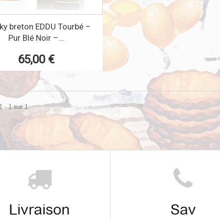
ky breton EDDU Tourbé –
Pur Blé Noir –...
65,00 €
 - 1 sur 1.
Livraison
Sav