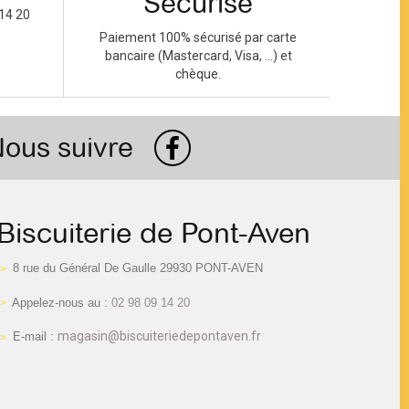
Sécurisé
14 20
Paiement 100% sécurisé par carte
bancaire (Mastercard, Visa, ...) et
chèque.
ous suivre
Biscuiterie de Pont-Aven
8 rue du Général De Gaulle 29930 PONT-AVEN
Appelez-nous au :
02 98 09 14 20
magasin@biscuiteriedepontaven.fr
E-mail :