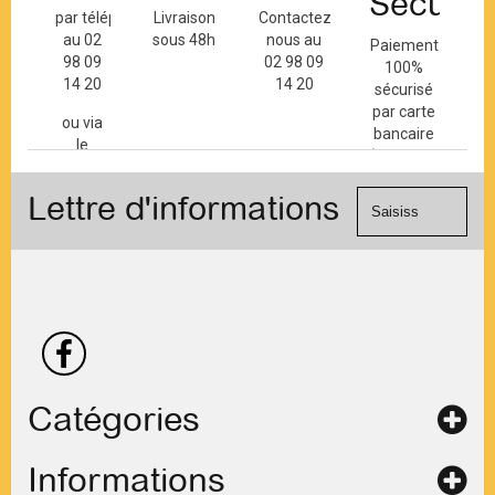
Sécuris
par téléphone
Livraison
Contactez-
au 02
sous 48h
nous au
Paiement
98 09
02 98 09
100%
14 20
14 20
sécurisé
par carte
ou via
bancaire
le
(Mastercard,
formulaire
Visa, ...) et
de
Lettre d'informations
chèque.
contact
Catégories
Informations