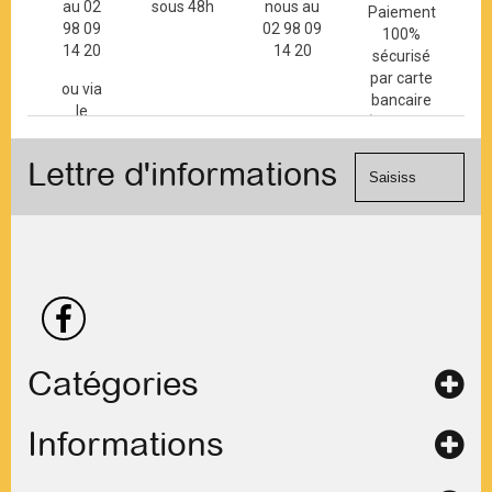
au 02
sous 48h
nous au
Paiement
98 09
02 98 09
100%
14 20
14 20
sécurisé
par carte
ou via
bancaire
le
(Mastercard,
formulaire
Visa, ...) et
de
Lettre d'informations
chèque.
contact
Catégories
Informations