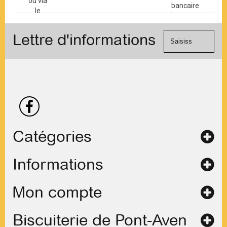
ou via
bancaire
le
(Mastercard,
formulaire
Visa, ...) et
de
Lettre d'informations
chèque.
contact
Catégories
Informations
Mon compte
Biscuiterie de Pont-Aven