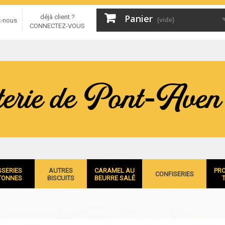
Panier
déjà client ?
(vide)
z-nous
CONNECTEZ-VOUS
SSERIES
AUTRES
CARAMEL AU
PR
CONFISERIES
TONNES
BISCUITS
BEURRE SALÉ