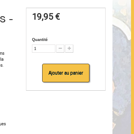
s -
19,95 €
Quantité
ons
 la
es.
Ajouter au panier
ques