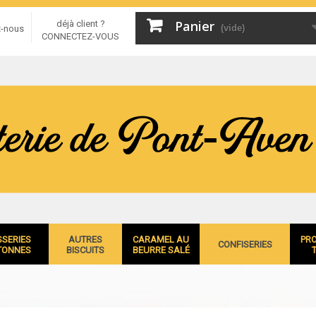
Panier
déjà client ?
(vide)
z-nous
CONNECTEZ-VOUS
SSERIES
AUTRES
CARAMEL AU
PR
CONFISERIES
TONNES
BISCUITS
BEURRE SALÉ