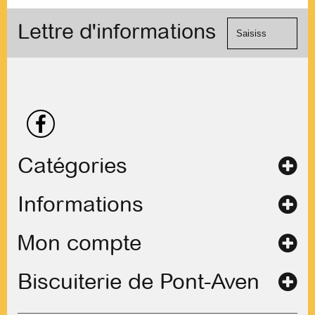
formulaire
Visa, ...) et
de
Lettre d'informations
chèque.
contact
Catégories
Informations
Mon compte
Biscuiterie de Pont-Aven