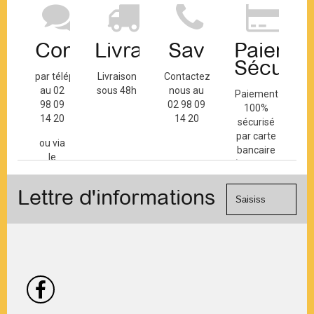
Contact
Livraison
Sav
Paiemen
Sécuris
par téléphone
Livraison
Contactez-
au 02
sous 48h
nous au
Paiement
98 09
02 98 09
100%
14 20
14 20
sécurisé
par carte
ou via
bancaire
le
(Mastercard,
formulaire
Visa, ...) et
de
Lettre d'informations
chèque.
contact