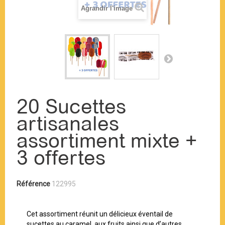
Agrandir l'image
20 Sucettes
artisanales
assortiment mixte +
3 offertes
Référence
122995
Cet assortiment réunit un délicieux éventail de
sucettes au caramel, aux fruits ainsi que d’autres