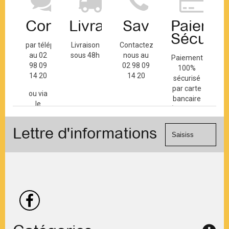
Contact
Livraison
Sav
Paiemen
Sécuris
par téléphone
Livraison
Contactez-
au 02
sous 48h
nous au
Paiement
98 09
02 98 09
100%
14 20
14 20
sécurisé
par carte
ou via
bancaire
le
(Mastercard,
formulaire
Visa, ...) et
de
Lettre d'informations
chèque.
contact