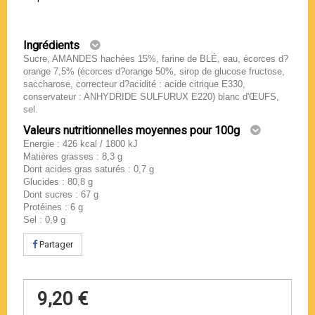
Ingrédients
Sucre, AMANDES hachées 15%, farine de BLÉ, eau, écorces d?
orange 7,5% (écorces d?orange 50%, sirop de glucose fructose,
saccharose, correcteur d?acidité : acide citrique E330,
conservateur : ANHYDRIDE SULFURUX E220) blanc d'ŒUFS,
sel.
Valeurs nutritionnelles moyennes pour 100g
Energie : 426 kcal / 1800 kJ
Matières grasses : 8,3 g
Dont acides gras saturés : 0,7 g
Glucides : 80,8 g
Dont sucres : 67 g
Protéines : 6 g
Sel : 0,9 g
Partager
9,20 €