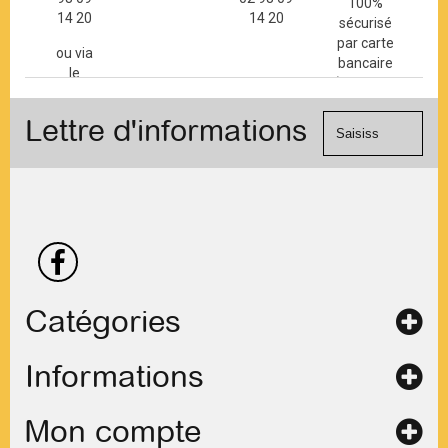
100%
14 20
14 20
sécurisé
par carte
ou via
bancaire
le
(Mastercard,
formulaire
Visa, ...) et
de
Lettre d'informations
chèque.
contact
Catégories
Informations
Mon compte