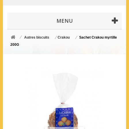
MENU
Autres biscuits
Crakou
Sachet Crakou myrtille
200G