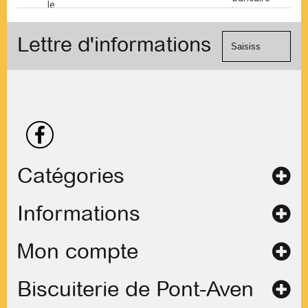
le
(Mastercard,
formulaire
Visa, ...) et
de
Lettre d'informations
chèque.
contact
Catégories
Informations
Mon compte
Biscuiterie de Pont-Aven