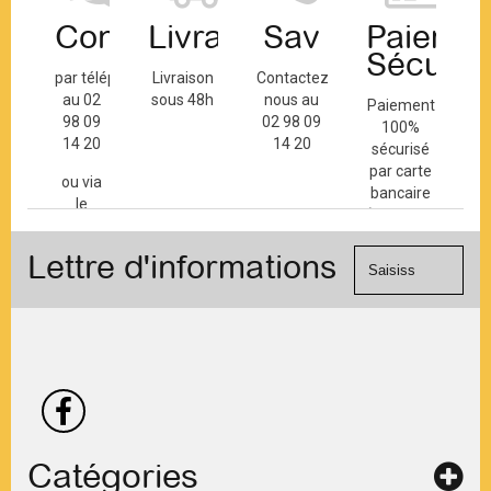
Contact
Livraison
Sav
Paiemen
Sécuris
par téléphone
Livraison
Contactez-
au 02
sous 48h
nous au
Paiement
98 09
02 98 09
100%
14 20
14 20
sécurisé
par carte
ou via
bancaire
le
(Mastercard,
formulaire
Visa, ...) et
de
Lettre d'informations
chèque.
contact
Catégories