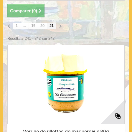
Comparer (
0
)
1
...
19
20
21
Résultats 241 - 242 sur 242.
Verrine de rillettes de maquereaux 80g