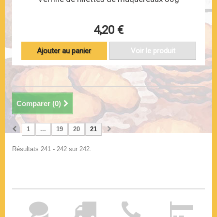
4,20 €
Ajouter au panier
Voir le produit
Comparer (
0
)
1
...
19
20
21
Résultats 241 - 242 sur 242.