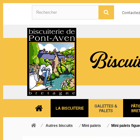
Contacte
GALETTES &
PÂTI
LA BISCUITERIE
PALETS
BRE
Autres biscuits
Mini palets
Mini palets figu