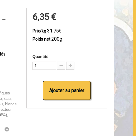
 -
6,35 €
31.75€
Prix/kg
200g
Poids net
dés
Quantité
e
Ajouter au panier
figues
é, eau,
u, blancs
recteur
76%),
g