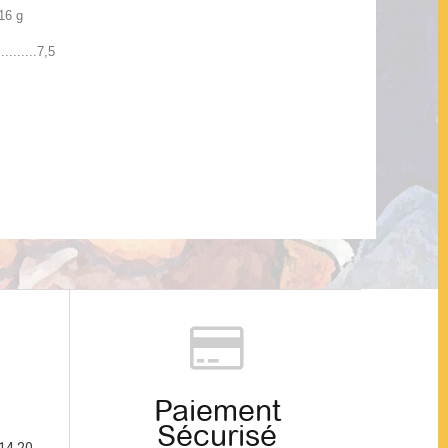
.16 g
..........7,5
Paiement
Sécurisé