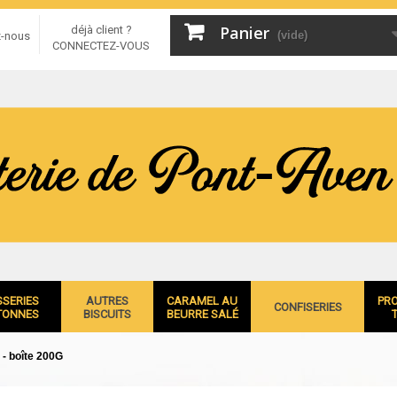
Panier
déjà client ?
(vide)
z-nous
CONNECTEZ-VOUS
SSERIES
AUTRES
CARAMEL AU
PR
CONFISERIES
TONNES
BISCUITS
BEURRE SALÉ
e - boîte 200G