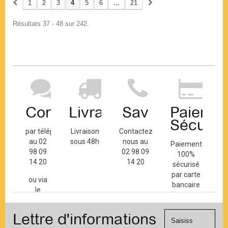
1
2
3
4
5
6
...
21
Résultats 37 - 48 sur 242.
Contact
Livraison
Sav
Paiemen
Sécuris
par téléphone
Livraison
Contactez-
au 02
sous 48h
nous au
Paiement
98 09
02 98 09
100%
14 20
14 20
sécurisé
par carte
ou via
bancaire
le
(Mastercard,
formulaire
Visa, ...) et
de
Lettre d'informations
chèque.
contact