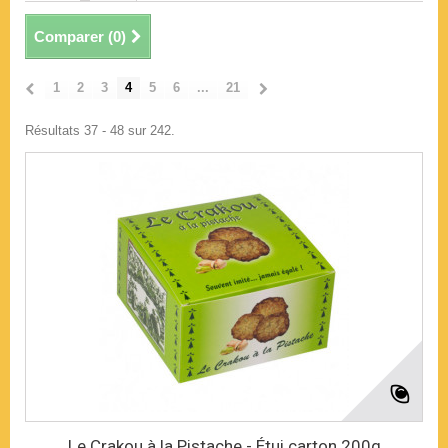
Comparer (
0
)
1
2
3
4
5
6
...
21
Résultats 37 - 48 sur 242.
Le Crakou à la Pistache - Étui carton 200g